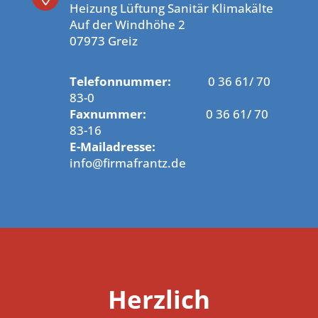
Heizung Lüftung Sanitär Klimakälte
Auf der Windhöhe 2
07973 Greiz
Telefonnummer:
0 36 61/ 70
83-0
Faxnummer:
0 36 61/ 70
83-16
E-Mailadresse:
info@firmafrantz.de
Herzlich